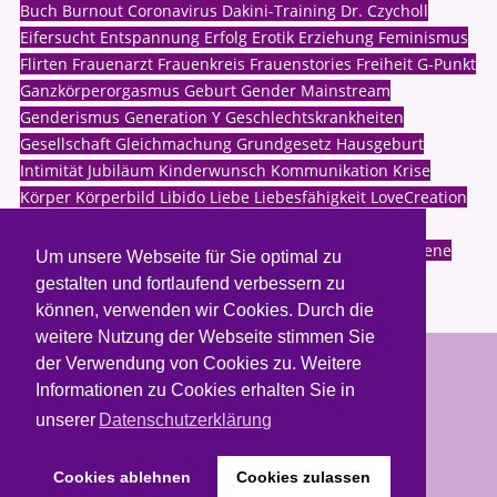
Buch
Burnout
Coronavirus
Dakini-Training
Dr. Czycholl
Eifersucht
Entspannung
Erfolg
Erotik
Erziehung
Feminismus
Flirten
Frauenarzt
Frauenkreis
Frauenstories
Freiheit
G-Punkt
Ganzkörperorgasmus
Geburt
Gender Mainstream
Genderismus
Generation Y
Geschlechtskrankheiten
Gesellschaft
Gleichmachung
Grundgesetz
Hausgeburt
Intimität
Jubiläum
Kinderwunsch
Kommunikation
Krise
Körper
Körperbild
Libido
Liebe
Liebesfähigkeit
LoveCreation
Lustosigkeit
Meditation
Menstruation
Millennials
Morgenroutine
Motivation
Mutter-Tochter
Männer
Offene
Um unsere Webseite für Sie optimal zu
Beziehung
gestalten und fortlaufend verbessern zu
können, verwenden wir Cookies. Durch die
weitere Nutzung der Webseite stimmen Sie
der Verwendung von Cookies zu. Weitere
Copyright © 2026. Weiblichkeit leben.
Informationen zu Cookies erhalten Sie in
unserer
Datenschutzerklärung
Termine & Buchung
Kontakt
Newsletter
Datenschutz
Sitemap
Impressum
Cookies ablehnen
Cookies zulassen