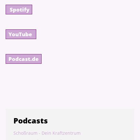
Spotify
Die Termine:
Modul 1b: 06.08. - 09.08.2026
YouTube
Modul 2: 10.09. - 13.09.2026
Modul 3: 08.10. - 11.10.2026
Modul 4: 12.11. - 15.11.2026
Podcast.de
Zur Anmeldung
Podcasts
Schoßraum - Dein Kraftzentrum