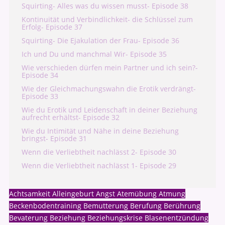
Squirting- Alles was du wissen musst- Episode 38
Kontinuität und Verbindlichkeit- die Schlüssel zum
Erfolg- Episode 37
Squirting- Die Ejakulation der Frau- Episode 36
Ich und Du und manchmal Wir- Episode 35
Wie verschieden dürfen mein Partner und ich sein?-
Episode 34
Wie der Gleichmachungswahn die Erotik verdrängt-
Episode 33
Wie du Erotik und Leidenschaft in deiner Beziehung
aufrecht erhältst- Episode 32
Wie du Intimität und Nähe in deine Beziehung
bringst- Episode 31
Wenn die Verliebtheit nachlässt 2- Episode 30
Wenn die Verliebtheit nachlässt 1- Episode 29
Achtsamkeit
Alleingeburt
Angst
Atemübung
Atmung
Beckenbodentraining
Bemutterung
Berufung
Berührung
Bevaterung
Beziehung
Beziehungskrise
Blasenentzündung