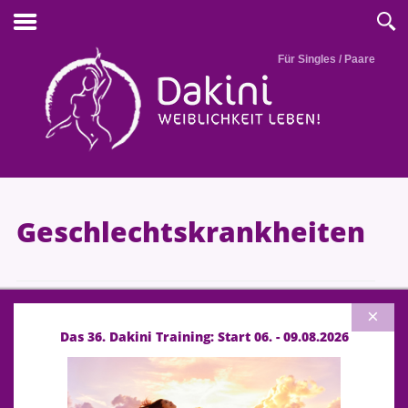
Für Singles / Paare
Geschlechtskrankheiten
Experteninterview mit
×
Frauenärztin Christel Bachmeier-
Das 36. Dakini Training: Start 06. - 09.08.2026
Episode 13