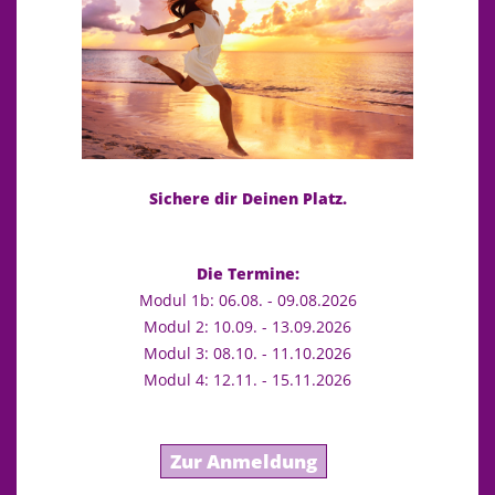
Jetzt abonnieren!
Sichere dir Deinen Platz.
Die Termine:
Modul 1b: 06.08. - 09.08.2026
In der heutigen Podcastfolge habe ich Frauenärztin
Dr.
Modul 2: 10.09. - 13.09.2026
med. Christel Bachmeier
zu Gast.
Modul 3: 08.10. - 11.10.2026
Ich spreche mit ihr über weibliche Sexualität und ob oder
Modul 4: 12.11. - 15.11.2026
wie sich ihre Arbeitsmethoden im Laufe der Jahre
verändert haben. Christel gibt Einblicke in die häufigsten
sexuellen Probleme von Frauen und typische
Zur Anmeldung
Geschlechtskrankheiten wie Blasenentzündungen oder