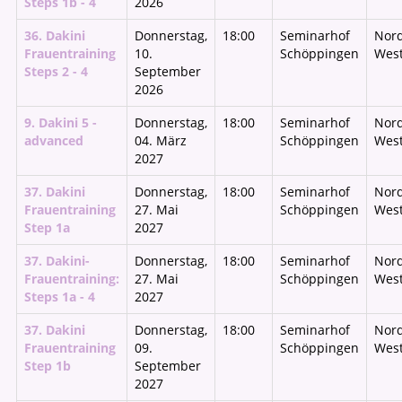
Steps 1b - 4
2026
36. Dakini
Donnerstag,
18:00
Seminarhof
Nord
Frauentraining
10.
Schöppingen
West
Steps 2 - 4
September
2026
9. Dakini 5 -
Donnerstag,
18:00
Seminarhof
Nord
advanced
04. März
Schöppingen
West
2027
37. Dakini
Donnerstag,
18:00
Seminarhof
Nord
Frauentraining
27. Mai
Schöppingen
West
Step 1a
2027
37. Dakini-
Donnerstag,
18:00
Seminarhof
Nord
Frauentraining:
27. Mai
Schöppingen
West
Steps 1a - 4
2027
37. Dakini
Donnerstag,
18:00
Seminarhof
Nord
Frauentraining
09.
Schöppingen
West
Step 1b
September
2027