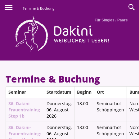
Termine & Buchung
Für Singles / Paare
Termine & Buchung
Seminar
Startdatum
Beginn
Ort
Bun
36. Dakini
Donnerstag,
18:00
Seminarhof
Nord
Frauentraining
06. August
Schöppingen
West
Step 1b
2026
36. Dakini-
Donnerstag,
18:00
Seminarhof
Nord
Frauentraining:
06. August
Schöppingen
West