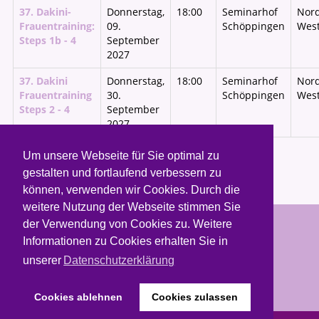
37. Dakini-
Donnerstag,
18:00
Seminarhof
Nord
Frauentraining:
09.
Schöppingen
West
Steps 1b - 4
September
2027
37. Dakini
Donnerstag,
18:00
Seminarhof
Nord
Frauentraining
30.
Schöppingen
West
Steps 2 - 4
September
2027
Um unsere Webseite für Sie optimal zu
gestalten und fortlaufend verbessern zu
können, verwenden wir Cookies. Durch die
weitere Nutzung der Webseite stimmen Sie
der Verwendung von Cookies zu. Weitere
Copyright © 2026. Weiblichkeit leben.
Informationen zu Cookies erhalten Sie in
unserer
Datenschutzerklärung
Termine & Buchung
Kontakt
Newsletter
Datenschutz
Sitemap
Impressum
Cookies ablehnen
Cookies zulassen