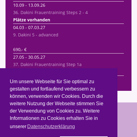
10.09
-
13.09.26
36. Dakini Frauentraining Steps 2 - 4
Plätze vorhanden
04.03
-
07.03.27
9. Dakini 5 - advanced
690,- €
27.05
-
30.05.27
37. Dakini Frauentraining Step 1a
Plätze vorhanden
Ganzen Kalender ansehen
Um unsere Webseite für Sie optimal zu
gestalten und fortlaufend verbessern zu
können, verwenden wir Cookies. Durch die
weitere Nutzung der Webseite stimmen Sie
der Verwendung von Cookies zu. Weitere
Copyright © 2026. Weiblichkeit leben.
Informationen zu Cookies erhalten Sie in
unserer
Datenschutzerklärung
Termine & Buchung
Kontakt
Newsletter
Datenschutz
Sitemap
Impressum