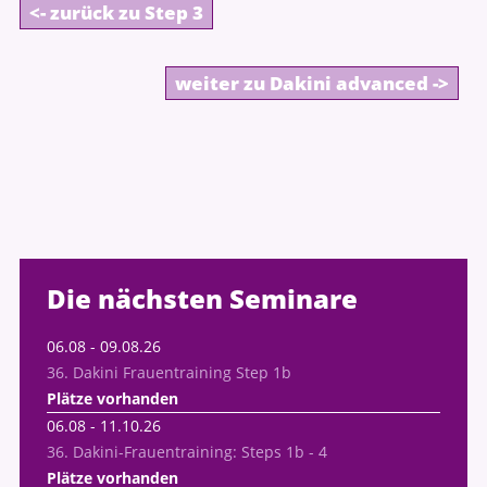
<- zurück zu Step 3
weiter zu Dakini advanced ->
Die
nächsten Seminare
06.08
-
09.08.26
36. Dakini Frauentraining Step 1b
Plätze vorhanden
06.08
-
11.10.26
36. Dakini-Frauentraining: Steps 1b - 4
Plätze vorhanden