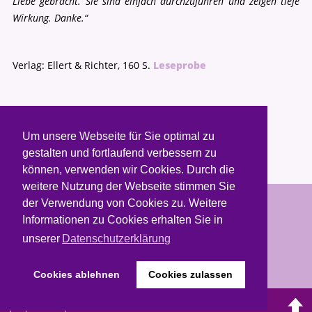
Liebe gebracht. Sie sind einfach durchzuführen und zeigen tiefe
Wirkung
. Danke.“
Verlag: Ellert & Richter, 160 S.
Leseprobe
Jetzt kaufen
Um unsere Webseite für Sie optimal zu
gestalten und fortlaufend verbessern zu
können, verwenden wir Cookies. Durch die
weitere Nutzung der Webseite stimmen Sie
der Verwendung von Cookies zu. Weitere
Copyright © 2026. Weiblichkeit leben.
Informationen zu Cookies erhalten Sie in
unserer
Datenschutzerklärung
Termine & Buchung
Kontakt
Newsletter
Datenschutz
Sitemap
Impressum
Cookies ablehnen
Cookies zulassen
Desktop Version