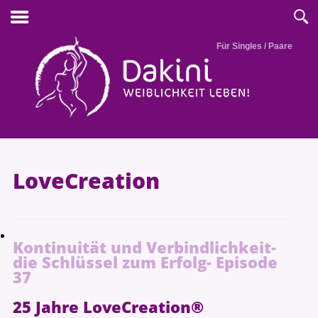
Für Singles / Paare
LoveCreation
Kontinuität und Verbindlichkeit-
die Schlüssel zum Erfolg- Episode
37
25 Jahre LoveCreation®