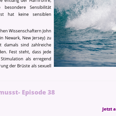
ne entlang der Harnröhre,
besondere Sensibilität
st hat keine sensiblen
chen Wissenschaftern John
 in Newark, New Jersey) zu
t damals sind zahlreiche
n. Fest steht, dass jede
Stimulation als erregend
rung der Brüste als sexuell
musst- Episode 38
Jetzt 