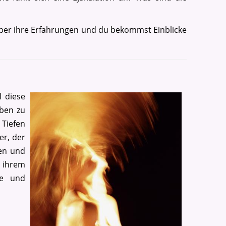
×
 über ihre Erfahrungen und du bekommst Einblicke
l diese
eben zu
 Tiefen
er, der
men und
 ihrem
se und