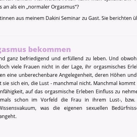
rs an als ein „normaler Orgasmus“?
Das 36. Dakini Training: Start 06. - 09.08.2026
entinnen aus meinem Dakini Seminar zu Gast. Sie berichten
Orgasmus bekommen
 und ganz befriedigend und erfüllend zu leben. Und obwoh
doch viele Frauen nicht in der Lage, ihr orgasmisches Erl
rauen eine unberechenbare Angelegenheit, deren Höhen und
ellt sie sich ein, die Lust - manchmal nicht. Manchmal kommt 
fähigkeit, auf das orgasmische Erleben Einfluss zu neh
Sichere dir Deinen Platz.
oftmals schon im Vorfeld die Frau in ihrem Lust-, bzw.
Wissensvakuum, was die eigenen sexuellen Bedürfnis
angeht.
Die Termine:
Modul 1b: 06.08. - 09.08.2026
Modul 2: 10.09. - 13.09.2026