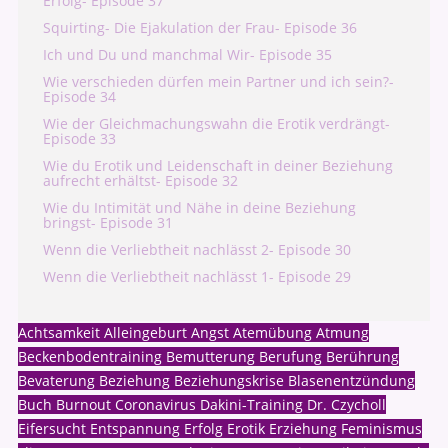
Erfolg- Episode 37
Squirting- Die Ejakulation der Frau- Episode 36
Ich und Du und manchmal Wir- Episode 35
Wie verschieden dürfen mein Partner und ich sein?-
Episode 34
Wie der Gleichmachungswahn die Erotik verdrängt-
Episode 33
Wie du Erotik und Leidenschaft in deiner Beziehung
aufrecht erhältst- Episode 32
Wie du Intimität und Nähe in deine Beziehung
bringst- Episode 31
Wenn die Verliebtheit nachlässt 2- Episode 30
Wenn die Verliebtheit nachlässt 1- Episode 29
Achtsamkeit
Alleingeburt
Angst
Atemübung
Atmung
Beckenbodentraining
Bemutterung
Berufung
Berührung
Bevaterung
Beziehung
Beziehungskrise
Blasenentzündung
Buch
Burnout
Coronavirus
Dakini-Training
Dr. Czycholl
Eifersucht
Entspannung
Erfolg
Erotik
Erziehung
Feminismus