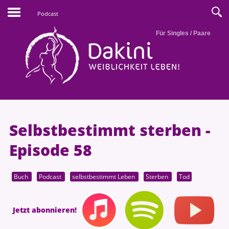
Podcast
Für Singles / Paare
Selbstbestimmt sterben -
Episode 58
Buch
Podcast
selbstbestimmt Leben
Sterben
Tod
Jetzt abonnieren!