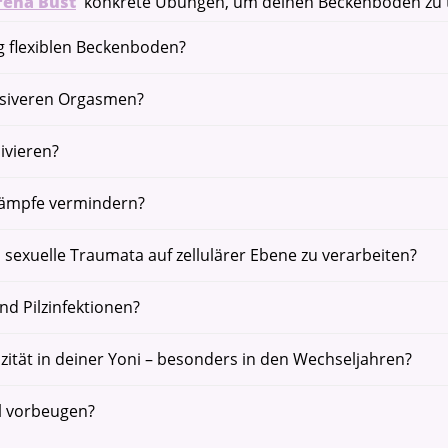
rena Bust
konkrete Übungen, um deinen Beckenboden zu t
ig flexiblen Beckenboden?
nsiveren Orgasmen?
ivieren?
ämpfe vermindern?
exuelle Traumata auf zellulärer Ebene zu verarbeiten?
d Pilzinfektionen?
zität in deiner Yoni – besonders in den Wechseljahren?
l vorbeugen?