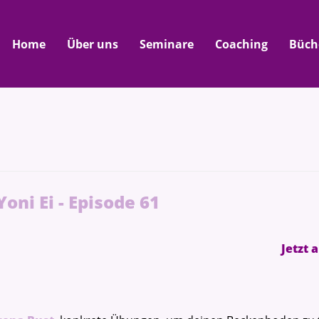
Home
Über uns
Seminare
Coaching
Büch
ni Ei - Episode 61
Jetzt 