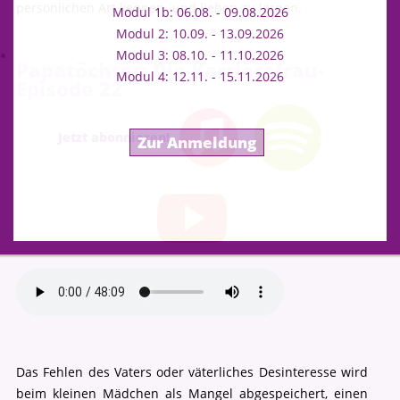
persönlichen Art kennen- und lieben zu lernen.
Modul 1b: 06.08. - 09.08.2026
Modul 2: 10.09. - 13.09.2026
Modul 3: 08.10. - 11.10.2026
Papatöchter: Die Karrierefrau-
Modul 4: 12.11. - 15.11.2026
Episode 22
Jetzt abonnieren!
Zur Anmeldung
Das Fehlen des Vaters oder väterliches Desinteresse wird
beim kleinen Mädchen als Mangel abgespeichert, einen