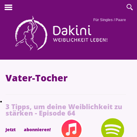
Für Singles / Paare
Vater-Tocher
3 Tipps, um deine Weiblichkeit zu
stärken - Episode 64
Jetzt abonnieren!