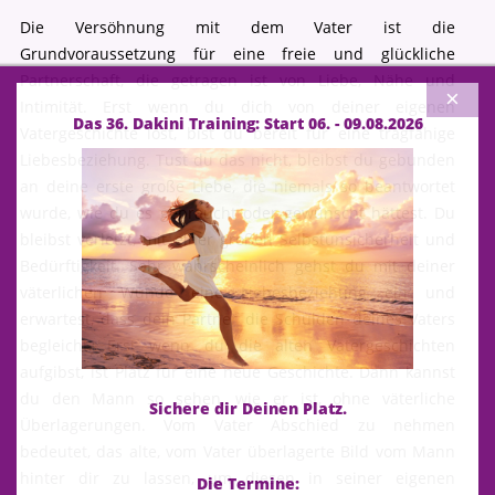
Die Versöhnung mit dem Vater ist die
Grundvoraussetzung für eine freie und glückliche
Partnerschaft, die getragen ist von Liebe, Nähe und
×
Intimität. Erst wenn du dich von deiner eigenen
Das 36. Dakini Training: Start 06. - 09.08.2026
Vatergeschichte löst, bist du bereit für eine tragfähige
Liebesbeziehung. Tust du das nicht, bleibst du gebunden
an deine erste große Liebe, die niemals so beantwortet
wurde, wie du es gebraucht oder gewünscht hättest. Du
bleibst verletzt, mit einer großen Selbstunsicherheit und
Bedürftigkeit. Sehr wahrscheinlich gehst du mit deiner
väterlichen Wunde eine Liebesbeziehung ein und
erwartest, dass dein Partner die Schulden deines Vaters
begleicht. Erst wenn du die alten Vatergeschichten
aufgibst, ist Platz für eine neue Geschichte. Dann kannst
du den Mann so sehen, wie er ist, ohne väterliche
Sichere dir Deinen Platz.
Überlagerungen. Vom Vater Abschied zu nehmen
bedeutet, das alte, vom Vater überlagerte Bild vom Mann
hinter dir zu lassen, um diesen in seiner eigenen
Die Termine: