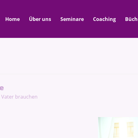
Home
Über uns
Seminare
Coaching
Büch
be
 Vater brauchen