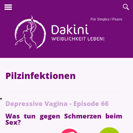
Für Singles / Paare
Pilzinfektionen
Depressive Vagina - Episode 66
Was tun gegen Schmerzen beim
Sex?