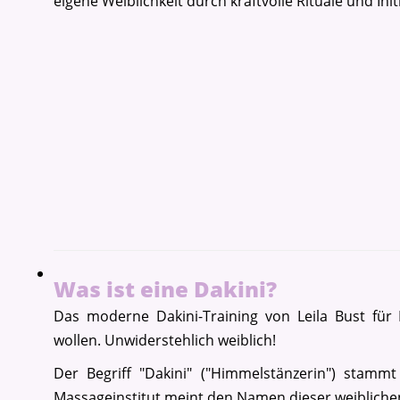
eigene Weiblichkeit durch kraftvolle Rituale und Init
Was ist eine Dakini?
Das moderne Dakini-Training von Leila Bust für 
wollen. Unwiderstehlich weiblich!
Der Begriff "Dakini" ("Himmelstänzerin") stamm
Massageinstitut meint den Namen dieser weiblichen