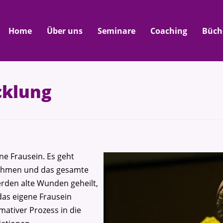
Home
Über uns
Seminare
Coaching
Büch
cklung
ene Frausein. Es geht
unehmen und das gesamte
erden alte Wunden geheilt,
das eigene Frausein
rmativer Prozess in die