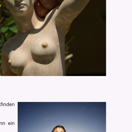
kfinden
nn ein