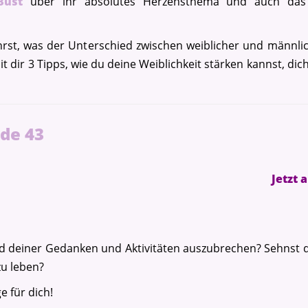
Bust
über ihr absolutes Herzensthema und auch da
t, was der Unterschied zwischen weiblicher und männlich
mit dir 3 Tipps, wie du deine Weiblichkeit stärken kannst, d
ode 43
Jetzt 
ad deiner Gedanken und Aktivitäten auszubrechen? Sehnst 
zu leben?
e für dich!