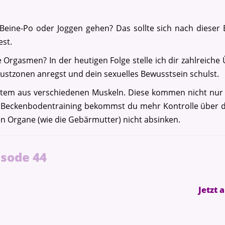
Die Termine:
Beine-Po oder Joggen gehen? Das sollte sich nach dieser
Modul 1b: 06.08. - 09.08.2026
est.
Modul 2: 10.09. - 13.09.2026
e Orgasmen? In der heutigen Folge stelle ich dir zahlreic
Modul 3: 08.10. - 11.10.2026
Lustzonen anregst und dein sexuelles Bewusstsein schulst.
Modul 4: 12.11. - 15.11.2026
stem aus verschiedenen Muskeln. Diese kommen nicht nur 
es Beckenbodentraining bekommst du mehr Kontrolle über 
Zur Anmeldung
n Organe (wie die Gebärmutter) nicht absinken.
isode 44
Jetzt 