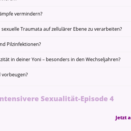
ämpfe vermindern?
exuelle Traumata auf zellulärer Ebene zu verarbeiten?
Das 36. Dakini Training: Start 06. - 09.08.2026
d Pilzinfektionen?
zität in deiner Yoni – besonders in den Wechseljahren?
l vorbeugen?
ntensivere Sexualität-Episode 4
Jetzt 
Sichere dir Deinen Platz.