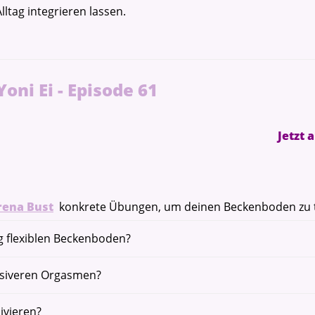
ltag integrieren lassen.
ni Ei - Episode 61
Jetzt 
rena Bust
konkrete Übungen, um deinen Beckenboden zu t
ig flexiblen Beckenboden?
nsiveren Orgasmen?
ivieren?